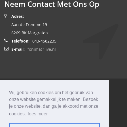
Neem Contact Met Ons Op
Adres:
Aan de Fremme 19
6269 BK Margraten
Telefoon:
043-4582235
E-mail:
fonima@live.nl
Fonima
Wij gebruiken cookies om het gebruik van
onze website gemakkelijk te maken. Bezoek
ZONWERING
je onze website, dan ga je akkoord met onze
© 2026
Webdesign&Meer
All rights reserved by Fonima.
cookies.
lees meer