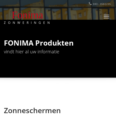
043 - 4582235
Fonima
Foni
ZONWERINGEN
FONIMA Produkten
vindt hier al uw informatie
Zonneschermen