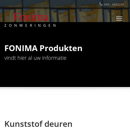
043 - 4582235
Fonima
Foni
ZONWERINGEN
FONIMA Produkten
vindt hier al uw informatie
Kunststof deuren