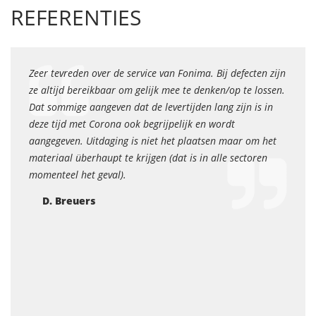
REFERENTIES
an
Zeer tevreden over de service van Fonima. Bij defecten zijn
Als k
 je 6
ze altijd bereikbaar om gelijk mee te denken/op te lossen.
paple
et
Dat sommige aangeven dat de levertijden lang zijn is in
stemp
oor
deze tijd met Corona ook begrijpelijk en wordt
recht 
mheden
aangegeven. Uitdaging is niet het plaatsen maar om het
jongen
materiaal überhaupt te krijgen (dat is in alle sectoren
zijn s
momenteel het geval).
met p
altijd
D. Breuers
De be
advies
het be
wil. 
komt 
bedri