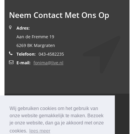
Neem Contact Met Ons Op
Adres:
Aan de Fremme 19
6269 BK Margraten
Telefoon:
043-4582235
E-mail:
fonima@live.nl
Fonima
Wij gebruiken cookies om het gebruik van
onze website gemakkelijk te maken. Bezoek
ZONWERING
je onze website, dan ga je akkoord met onze
© 2026
Webdesign&Meer
All rights reserved by Fonima.
cookies.
lees meer